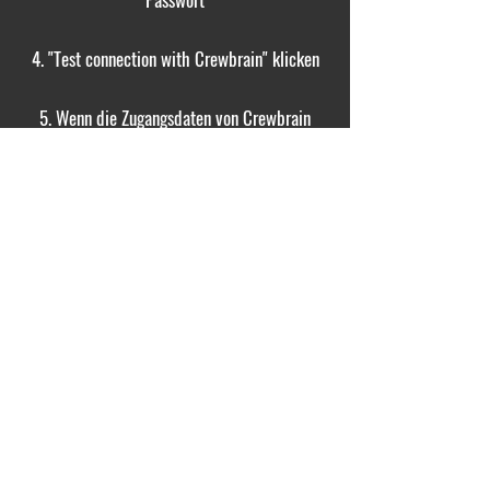
4. "Test connection with Crewbrain" klicken
5. Wenn die Zugangsdaten von Crewbrain
stimmen erscheint das Feld "Connection with
Crewbrain successfull" falls nicht Crewbrain
Zugangsdaten überprüfen
6. "Next" klicken
© 2025 by minesservice |
info@minesservice.de
Impressum